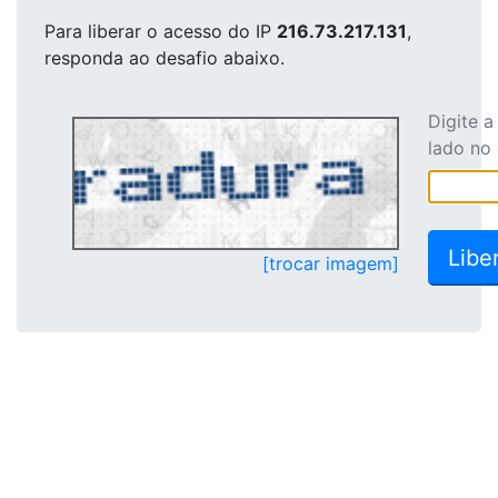
Para liberar o acesso
do IP
216.73.217.131
,
responda ao desafio abaixo.
Digite 
lado no
[trocar imagem]