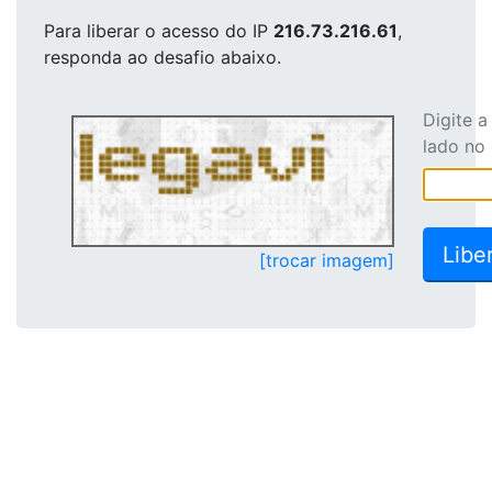
Para liberar o acesso
do IP
216.73.216.61
,
responda ao desafio abaixo.
Digite 
lado no
[trocar imagem]