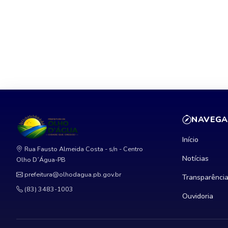
NAVEG
Início
Rua Fausto Almeida Costa - s/n - Centro
Notícias
Olho D´Água-PB
prefeitura@olhodagua.pb.gov.br
Transparênci
(83) 3483-1003
Ouvidoria